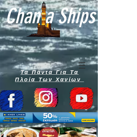
Chan a Ships
Τα Πάντα Για Τα
Πλοία Των Χανίων