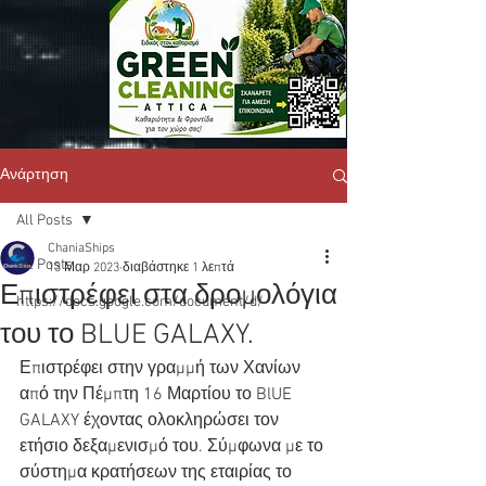
Ανάρτηση
All Posts
ChaniaShips
All Posts
13 Μαρ 2023
διαβάστηκε 1 λεπτά
Επιστρέφει στα δρομολόγια
https://docs.google.com/document/d/
του το BLUE GALAXY.
Επιστρέφει στην γραμμή των Χανίων 
από την Πέμπτη 16 Μαρτίου το BlUE 
GALAXY έχοντας ολοκληρώσει τον 
ετήσιο δεξαμενισμό του. Σύμφωνα με το 
σύστημα κρατήσεων της εταιρίας το 