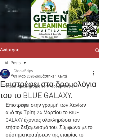
Ανάρτηση
All Posts
ChaniaShips
All Posts
21 Μαρ 2020
διαβάστηκε 1 λεπτά
Επιστρέφει στα δρομολόγια
https://docs.google.com/document/d/
του το BLUE GALAXY.
Επιστρέφει στην γραμμή των Χανίων 
από την Τρίτη 24 Μαρτίου το BlUE 
GALAXY έχοντας ολοκληρώσει τον 
ετήσιο δεξαμενισμό του. Σύμφωνα με το 
σύστημα κρατήσεων της εταιρίας το 