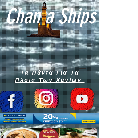
Chan a Ships
Τα Πάντα Για Τα
Πλοία Των Χανίων