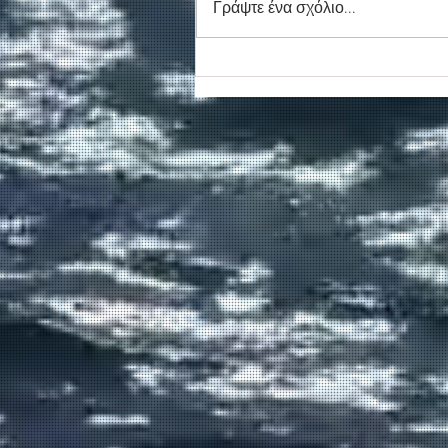
Γράψτε ένα σχόλιο...
Συγκινητικό τελευταίο αντίο
στον καπετάν Δημήτρη
Κασσελάκη στο λιμάνι της
Σούδας