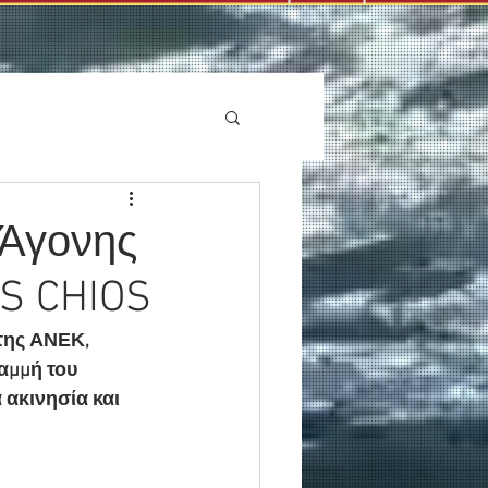
 Άγονης
.S CHIOS
της ΑΝΕΚ, 
αμμή του 
 ακινησία και 