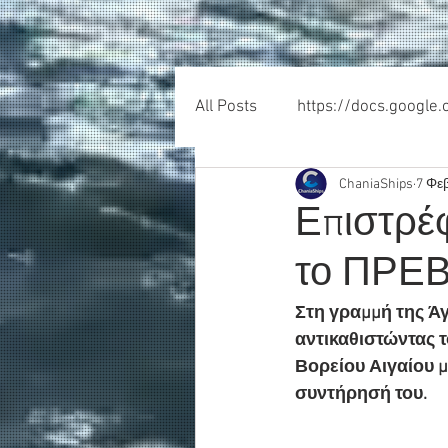
All Posts
https://docs.google
ChaniaShips
7 Φε
Επιστρέ
το ΠΡΕΒΕ
Στη γραμμή της Ά
αντικαθιστώντας 
Βορείου Αιγαίου μέ
συντήρησή του.