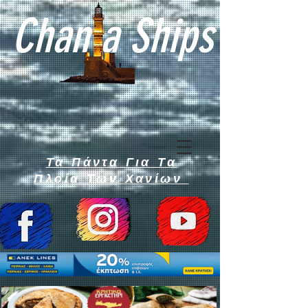
Chan a Ships
Τα Πάντα Για Τα
Πλοία Των Χανίων