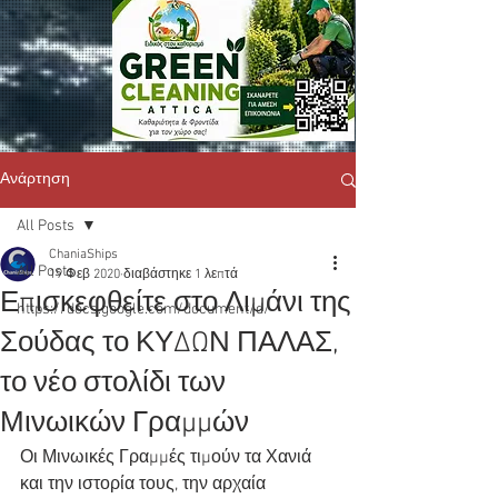
Ανάρτηση
All Posts
ChaniaShips
All Posts
19 Φεβ 2020
διαβάστηκε 1 λεπτά
Επισκεφθείτε στο Λιμάνι της
https://docs.google.com/document/d/
Σούδας το ΚΥΔΩΝ ΠΑΛΑΣ,
το νέο στολίδι των
Μινωικών Γραμμών
Οι Μινωικές Γραμμές τιμούν τα Χανιά 
και την ιστορία τους, την αρχαία 