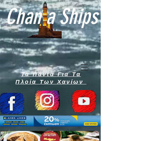
Chan a Ships
Τα Πάντα Για Τα
Πλοία Των Χανίων