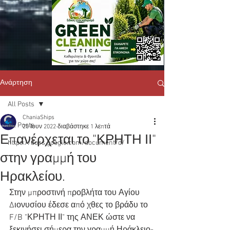
Ανάρτηση
All Posts
ChaniaShips
All Posts
20 Ιουν 2022
διαβάστηκε 1 λεπτά
Επανέρχεται το "ΚΡΗΤΗ ΙΙ"
https://docs.google.com/document/d/
στην γραμμή του
Ηρακλείου.
Στην μπροστινή προβλήτα του Αγίου 
Διονυσίου έδεσε από χθες το βράδυ το 
F/B "ΚΡΗΤΗ ΙΙ" της ΑΝΕΚ ώστε να 