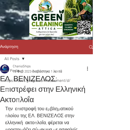
Ανάρτηση
All Posts
ChaniaShips
All Posts
15 Φεβ 2023
διαβάστηκε 1 λεπτά
ΕΛ. ΒΕΝΙΖΕΛΟΣ:
https://docs.google.com/document/d/
Επιστρέφει στην Ελληνική
Ακτοπλοΐα
Την  επιστροφή του εμβληματικού 
πλοίου της ΕΛ. ΒΕΝΙΖΕΛΟΣ στην 
ελληνική  ακτοπλοΐα, φέρεται να 