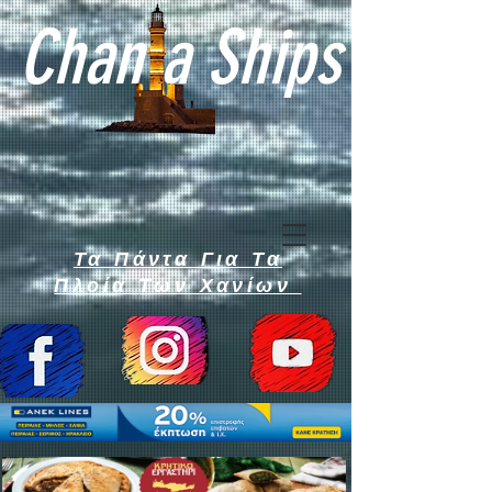
Chan a Ships
Τα Πάντα Για Τα
Πλοία Των Χανίων