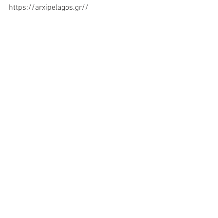
https://arxipelagos.gr//
Εμφάνιση όλων
Πρόσφατες αναρτήσεις