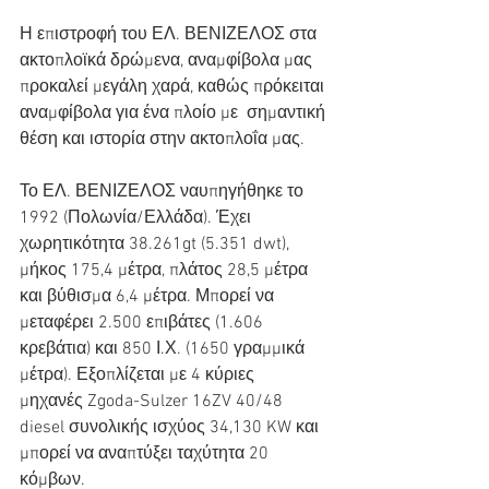
Η επιστροφή του ΕΛ. ΒΕΝΙΖΕΛΟΣ στα 
ακτοπλοϊκά δρώμενα, αναμφίβολα μας  
προκαλεί μεγάλη χαρά, καθώς πρόκειται 
αναμφίβολα για ένα πλοίο με  σημαντική 
θέση και ιστορία στην ακτοπλοΐα μας.
Το ΕΛ. ΒΕΝΙΖΕΛΟΣ ναυπηγήθηκε το 
1992 (Πολωνία/Ελλάδα). Έχει  
χωρητικότητα 38.261gt (5.351 dwt), 
μήκος 175,4 μέτρα, πλάτος 28,5 μέτρα  
και βύθισμα 6,4 μέτρα. Μπορεί να 
μεταφέρει 2.500 επιβάτες (1.606  
κρεβάτια) και 850 Ι.Χ. (1650 γραμμικά 
μέτρα). Εξοπλίζεται με 4 κύριες  
μηχανές Zgoda-Sulzer 16ZV 40/48 
diesel συνολικής ισχύος 34,130 KW και  
μπορεί να αναπτύξει ταχύτητα 20 
κόμβων.