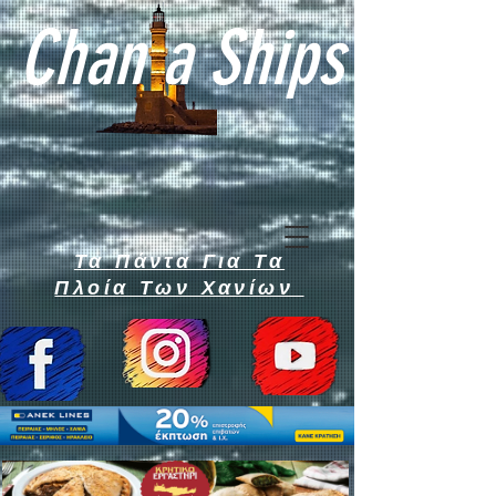
Chan a Ships
Τα Πάντα Για Τα
Πλοία Των Χανίων