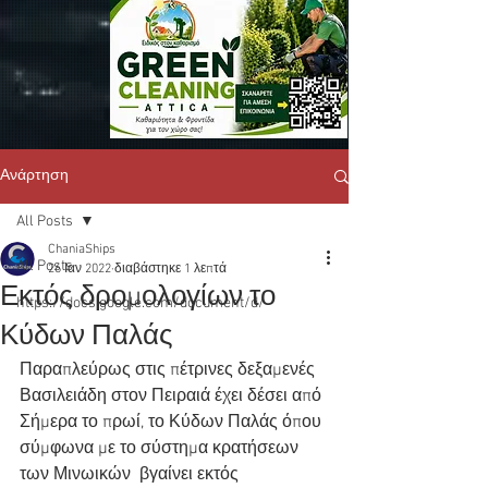
Ανάρτηση
All Posts
ChaniaShips
All Posts
26 Ιαν 2022
διαβάστηκε 1 λεπτά
Εκτός δρομολογίων το
https://docs.google.com/document/d/
Κύδων Παλάς
Παραπλεύρως στις πέτρινες δεξαμενές 
Βασιλειάδη στον Πειραιά έχει δέσει από 
Σήμερα το πρωί, το Κύδων Παλάς όπου 
σύμφωνα με το σύστημα κρατήσεων 
των Μινωικών  βγαίνει εκτός 