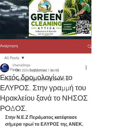
Ανάρτηση
All Posts
ChaniaShips
All Posts
1 Οκτ 2024
διαβάστηκε 1 λεπτά
Εκτός δρομολογίων το
https://docs.google.com/document/d/
ΕΛΥΡΟΣ. Στην γραμμή του
Ηρακλείου ξανά το ΝΗΣΟΣ
ΡΟΔΟΣ.
Στην Ν.Ε.Ζ Περάματος κατέφτασε  
σήμερα πρωί το ΕΛΥΡΟΣ της ΑΝΕΚ, 