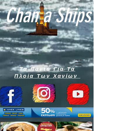
Chan a Ships
Τα Πάντα Για Τα
Πλοία Των Χανίων