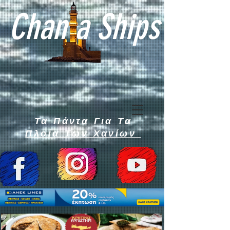
Chan a Ships
Τα Πάντα Για Τα
Πλοία Των Χανίων