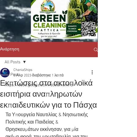
Ανάρτηση
All Posts
ChaniaShips
All Posts
5 Απρ 2023
διαβάστηκε 1 λεπτά
Εκπτώσεις στα ακτοπλοϊκά
https://docs.google.com/document/d/
εισιτήρια αναπληρωτών
εκπαιδευτικών για το Πάσχα
Τα Υπουργεία Ναυτιλίας & Νησιωτικής 
Πολιτικής και Παιδείας &  
Θρησκευμάτων εκκίνησαν, για μία 