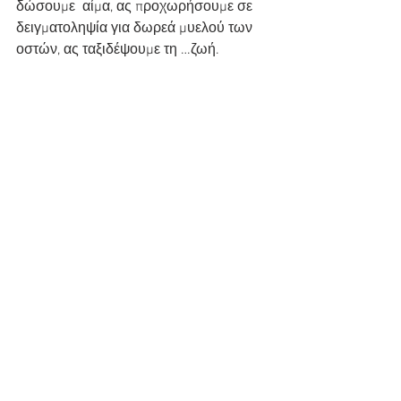
δώσουμε  αίμα, ας προχωρήσουμε σε 
δειγματοληψία για δωρεά μυελού των 
οστών, ας ταξιδέψουμε τη …ζωή.