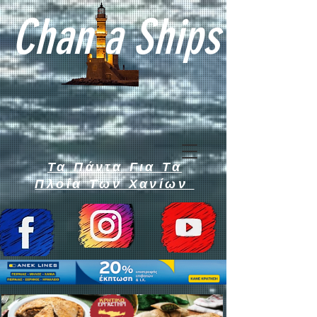
Chan a Ships
Τα Πάντα Για Τα
Πλοία Των Χανίων