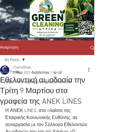
Ανάρτηση
All Posts
ChaniaShips
All Posts
2 Μαρ 2021
διαβάστηκε 1 λεπτά
Εθελοντική αιμοδοσία την
https://docs.google.com/document/d/
Τρίτη 9 Μαρτίου στα
γραφεία της ANEK LINES
Η ΑΝΕΚ LINES, στο πλαίσιο της 
Εταιρικής Κοινωνικής Ευθύνης, σε 
συνεργασία με τον Σύλλογο Εθελοντών 