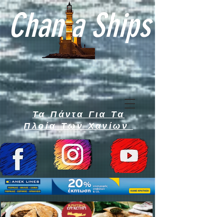
Chan a Ships
Τα Πάντα Για Τα
Πλοία Των Χανίων