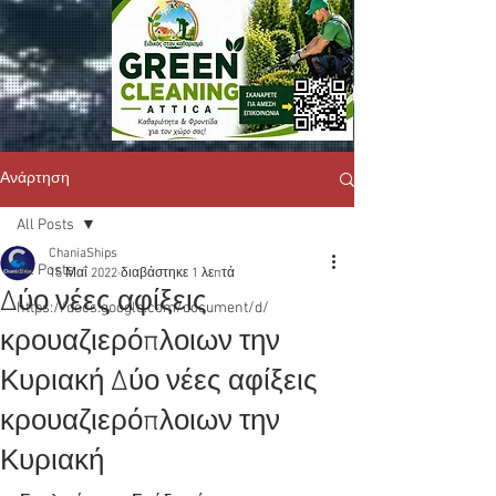
Ανάρτηση
All Posts
ChaniaShips
All Posts
15 Μαΐ 2022
διαβάστηκε 1 λεπτά
Δύο νέες αφίξεις
https://docs.google.com/document/d/
κρουαζιερόπλοιων την
Κυριακή Δύο νέες αφίξεις
κρουαζιερόπλοιων την
Κυριακή