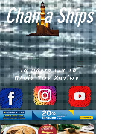
Chan a Ships
Τα Πάντα Για Τα
Πλοία Των Χανίων