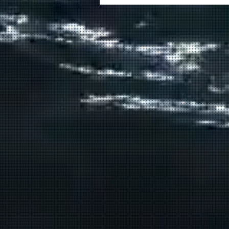
για την Αγία Ρουμέλη
δρομολογεί η ΑΝΕΝΔΥΚ τον
Αύγουστο.