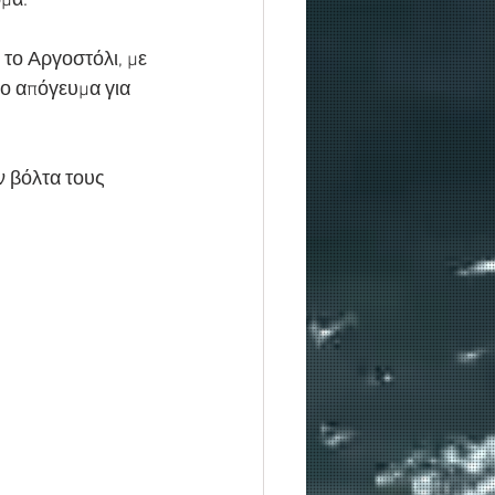
ωμα.
το Αργοστόλι, με 
το απόγευμα για 
ν βόλτα τους 