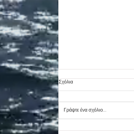
Σχόλια
Γράψτε ένα σχόλιο...
Νέο απογευματινό δρομολόγ