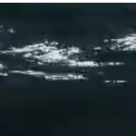
του το Πρέβελης;