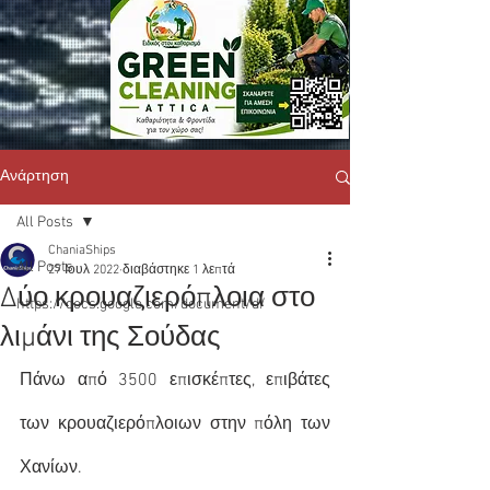
Ανάρτηση
All Posts
ChaniaShips
All Posts
27 Ιουλ 2022
διαβάστηκε 1 λεπτά
Δύο κρουαζιερόπλοια στο
https://docs.google.com/document/d/
λιμάνι της Σούδας
Πάνω από 3500 επισκέπτες, επιβάτες 
των κρουαζιερόπλοιων στην πόλη των 
Χανίων.