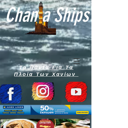
Chan a Ships
Τα Πάντα Για Τα
Πλοία Των Χανίων