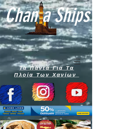
Chan a Ships
Τα Πάντα Για Τα
Πλοία Των Χανίων