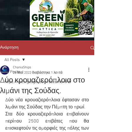
Ανάρτηση
All Posts
ChaniaShips
All Posts
26 Μαΐ 2022
διαβάστηκε 1 λεπτά
Δύο κρουαζιερόπλοια στο
https://docs.google.com/document/d/
λιμάνι της Σούδας.
Δύο νέα κρουαζιερόπλοια έφτασαν στο 
λιμάνι της Σούδας την Πέμπτη το πρωί.
Στα δύο κρουαζιερόπλοια επιβαίνουν 
περίπου 2500 επιβάτες που θα 
επισκεφτούν τις ομορφιές της πόλης των 