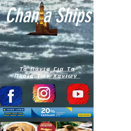
Chan a Ships
Τα Πάντα Για Τα
Πλοία Των Χανίων