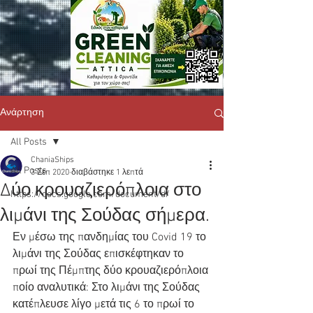
Ανάρτηση
All Posts
ChaniaShips
All Posts
3 Σεπ 2020
διαβάστηκε 1 λεπτά
Δύο κρουαζιερόπλοια στο
https://docs.google.com/document/d/
λιμάνι της Σούδας σήμερα.
Εν μέσω της πανδημίας του Covid 19 το 
λιμάνι της Σούδας επισκέφτηκαν το 
πρωί της Πέμπτης δύο κρουαζιερόπλοια 
ποίο αναλυτικά: Στο λιμάνι της Σούδας 
κατέπλευσε λίγο μετά τις 6 το πρωί το 