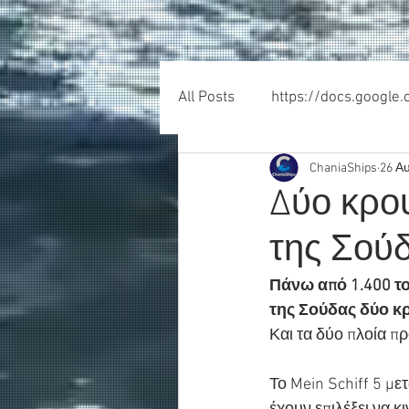
All Posts
https://docs.google
ChaniaShips
26 Α
Δύο κρου
της Σούδ
Πάνω από 1.400 το
της Σούδας δύο κρο
Και τα δύο πλοία πρ
Το Mein Schiff 5 μετ