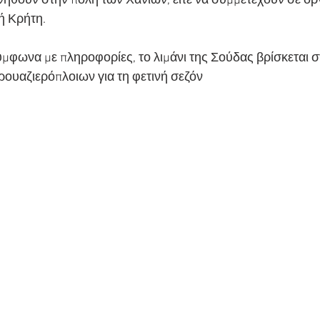
κινηθούν στην πόλη των Χανίων, είτε να συμμετέχουν σε ο
ή Κρήτη.
ύμφωνα με πληροφορίες, το λιμάνι της Σούδας βρίσκεται 
κρουαζιερόπλοιων για τη φετινή σεζόν