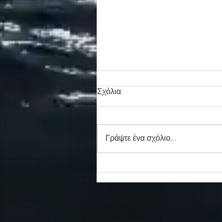
Σχόλια
Γράψτε ένα σχόλιο...
Συγκινητικό τελευταίο αντίο
στον καπετάν Δημήτρη
Κασσελάκη στο λιμάνι της
Σούδας