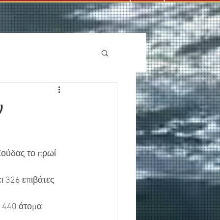
ν
Σούδας το πρωί 
ι 326 επιβάτες 
ι 440 άτομα 