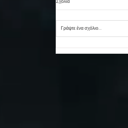
Σχόλια
Γράψτε ένα σχόλιο...
Συγκινητικό τελευταίο αντίο
στον καπετάν Δημήτρη
Κασσελάκη στο λιμάνι της
Σούδας