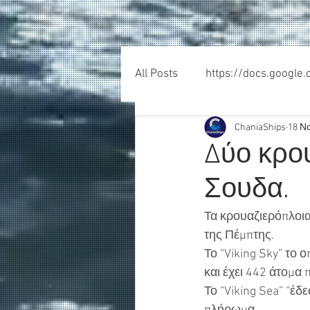
All Posts
https://docs.google
ChaniaShips
18 Ν
Δύο κρο
Σουδα.
Τα κρουαζιερόπλοια 
της Πέμπτης.
Το “Viking Sky” το 
και έχει 442 άτομα
Το “Viking Sea” “έδ