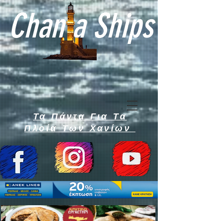
Chan a Ships
Τα Πάντα Για Τα
Πλοία Των Χανίων