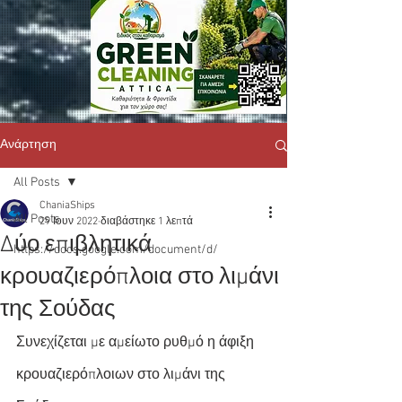
Ανάρτηση
All Posts
ChaniaShips
All Posts
29 Ιουν 2022
διαβάστηκε 1 λεπτά
Δύο επιβλητικά
https://docs.google.com/document/d/
κρουαζιερόπλοια στο λιμάνι
της Σούδας
Συνεχίζεται με αμείωτο ρυθμό η άφιξη 
κρουαζιερόπλοιων στο λιμάνι της 