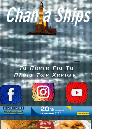
Chan a Ships
Τα Πάντα Για Τα
Πλοία Των Χανίων