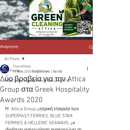
Ανάρτηση
All Posts
ChaniaShips
All Posts
11 Νοε 2020
διαβάστηκε 2 λεπτά
Δύο βραβεία για την Attica
https://docs.google.com/document/d/
Group στα Greek Hospitality
Awards 2020
Η  Attica Group μητρική εταιρεία των 
SUPERFAST FERRIES, BLUE STAR 
FERRIES & HELLENIC SEAWAYS, με 