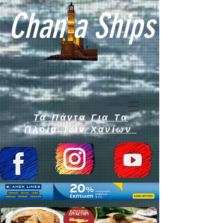
Chan a Ships
Τα Πάντα Για Τα
Πλοία Των Χανίων