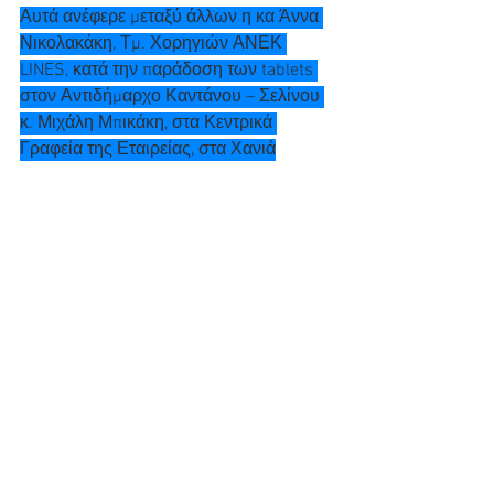
Αυτά ανέφερε μεταξύ άλλων η κα Άννα 
Νικολακάκη, Τμ. Χορηγιών ΑΝΕΚ 
LINES, κατά την παράδοση των tablets 
στον Αντιδήμαρχο Καντάνου – Σελίνου 
κ. Μιχάλη Μπικάκη, στα Κεντρικά 
Γραφεία της Εταιρείας, στα Χανιά