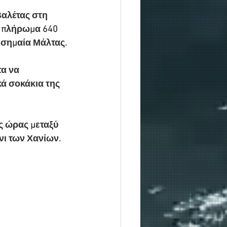
Βαλέτας στη 
ε πλήρωμα 640 
ι σημαία Μάλτας.
α να 
ά σοκάκια της 
ς ώρας μεταξύ 
νι των Χανίων.