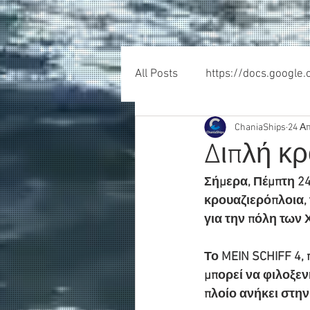
All Posts
https://docs.google
ChaniaShips
24 Α
Διπλή κ
Σήμερα, Πέμπτη 24
κρουαζιερόπλοια, 
για την πόλη των Χ
Το MEIN SCHIFF 4, 
μπορεί να φιλοξεν
πλοίο ανήκει στην 