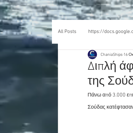
All Posts
https://docs.google
ChaniaShips
16 Ο
Διπλή άφ
της Σού
Πάνω από 3.000 επι
Σούδας κατέφτασαν 