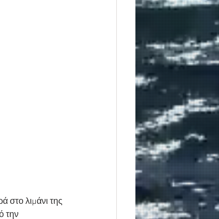
ά στο λιμάνι της 
 την 