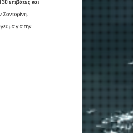
130 επιβάτες και 
ν Σαντορίνη. 
γευμα για την 