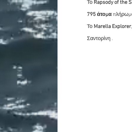
Το 
Rapsody of the 
795 άτομα
 πλήρωμα
Το 
Marella Explorer
Σαντορίνη .