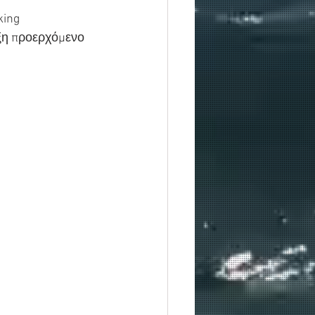
king 
ιξη προερχόμενο 