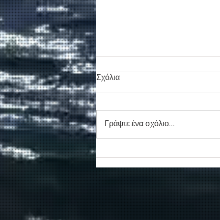
Σχόλια
Γράψτε ένα σχόλιο...
Συγκινητικό τελευταίο αντίο
στον καπετάν Δημήτρη
Κασσελάκη στο λιμάνι της
Σούδας