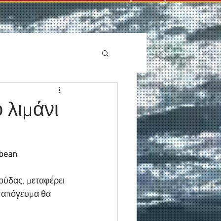
 λιμάνι
bean 
ούδας, μεταφέρει 
ο απόγευμα θα 