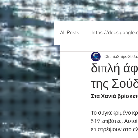
All Posts
https://docs.google
ChaniaShips
30 Σ
διπλή άφ
της Σούδ
Στα Χανιά βρίσκετα
Το συγκεκριμένο κρ
519 επιβάτες. Αυτοί
επιστρέψουν στο πλ