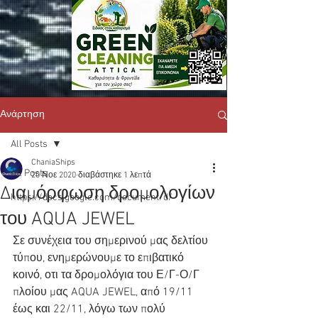
Ανάρτηση
All Posts
ChaniaShips
All Posts
20 Νοε 2020
διαβάστηκε 1 λεπτά
Διαμόρφωση δρομολογίων
https://docs.google.com/document/d/
του AQUA JEWEL
Σε συνέχεια του σημερινού μας δελτίου 
τύπου, ενημερώνουμε το επιβατικό 
κοινό, οτι τα δρομολόγια του Ε/Γ-Ο/Γ 
πλοίου μας AQUA JEWEL, από 19/11 
έως και 22/11, λόγω των πολύ 