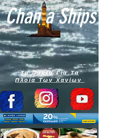
Chan a Ships
Τα Πάντα Για Τα
Πλοία Των Χανίων