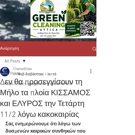
Ανάρτηση
All Posts
ChaniaShips
All Posts
11 Φεβ
διαβάστηκε 1 λεπτά
Δεν θα προσεγγίσουν τη
https://docs.google.com/document/d/
Μήλο τα πλοία ΚΙΣΣΑΜΟΣ
και ΕΛΥΡΟΣ την Τετάρτη
11/2 λόγω κακοκαιρίας
Σας ενημερώνουμε ότι λόγω των 
δυσμενών καιρικών συνθηκών που 