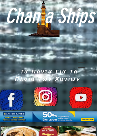
Chan a Ships
Τα Πάντα Για Τα
Πλοία Των Χανίων