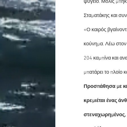
ψυγείο. Μόλις μπήκ
Σταματάκης και συν
«Ο καιρός βγαίνοντ
κούνημα. Λέω στον 
204 καμπίνα και αν
μπατάρει το πλοίο 
Προσπάθησα με κά
κρεμιέται ένας άν
στεναχωρημένος, 