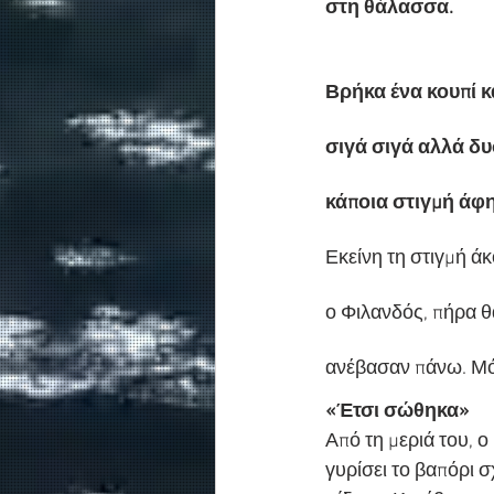
στη θάλασσα.
Βρήκα ένα κουπί κ
σιγά σιγά αλλά δυ
κάποια στιγμή άφ
Εκείνη τη στιγμή ά
ο Φιλανδός, πήρα θ
ανέβασαν πάνω. Μό
«Έτσι σώθηκα»
Από τη μεριά του, ο
γυρίσει το βαπόρι 