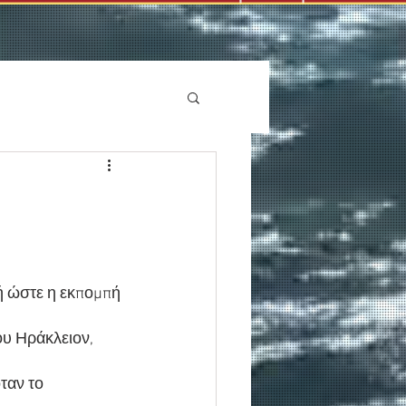
ή ώστε η εκπομπή 
υ Ηράκλειον, 
ταν το 