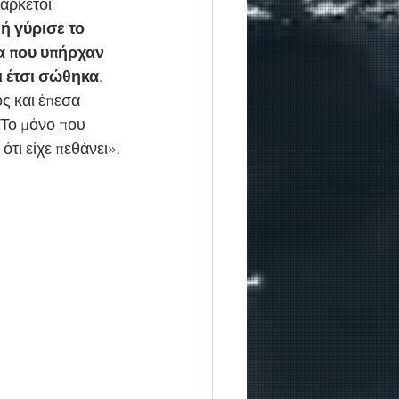
αρκετοί 
μή γύρισε το 
α που υπήρχαν 
ι έτσι σώθηκα
.
ς και έπεσα 
Το μόνο που 
ότι είχε πεθάνει».