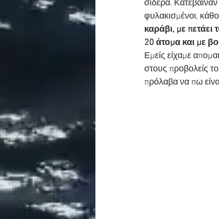
σίδερα. Κατέβαιναν 
φυλακισμένοι, κάθον
καράβι, με πετάει
20 άτομα και με β
Εμείς είχαμε απομακ
στους προβολείς το
πρόλαβα να πω είναι