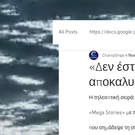
All Posts
https://docs.google
ChaniaShips
4 Νο
«Δεν έστ
αποκαλυ
Η τηλεοπτική σειρά
«Mega Stories» με 
που σημάδεψε τη σύ