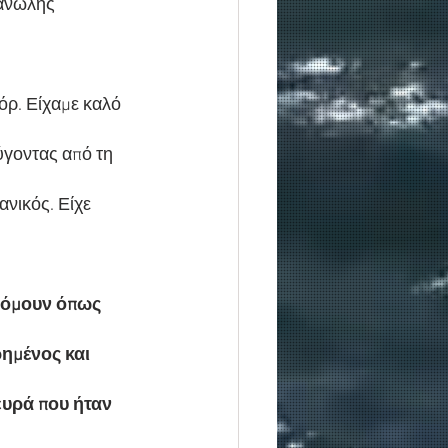
Μανώλης 
όρ. Είχαμε καλό 
ύγοντας από τη 
νικός. Είχε 
μόμουν όπως 
ημένος και 
υρά που ήταν 