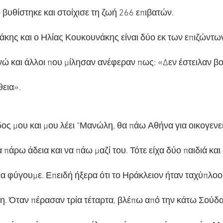
 βυθίστηκε και στοίχισε τη ζωή 266 επιβατών.
ης και ο Ηλίας Κουκουνάκης είναι δύο εκ των επιζώντων
νώ και άλλοι που μίλησαν ανέφεραν πως: «Δεν έστειλαν βο
εια».
δος μου και μου λέει “Μανώλη, θα πάω Αθήνα για οικογενε
πάρω άδεια και να πάω μαζί του. Τότε είχα δύο παιδιά και
να φύγουμε. Επειδή ήξερα ότι το Ηράκλειον ήταν ταχύπλοο,
. Όταν πέρασαν τρία τέταρτα, βλέπω από την κάτω Σούδα 