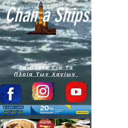
Chan a Ships
Τα Πάντα Για Τα
Πλοία Των Χανίων