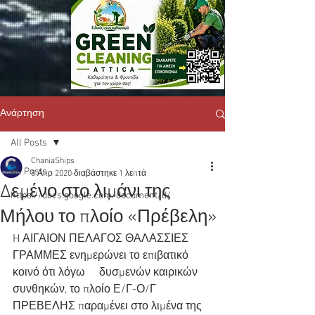
Ανάρτηση
All Posts
ChaniaShips
All Posts
8 Απρ 2020
διαβάστηκε 1 λεπτά
Δεμένο στο λιμάνι της
https://docs.google.com/document/d/
Μήλου το πλοίο «Πρέβελη»
H ΑΙΓΑΙΟΝ ΠΕΛΑΓΟΣ ΘΑΛΑΣΣΙΕΣ 
ΓΡΑΜΜΕΣ ενημερώνει το επιβατικό 
κοινό ότι λόγω     δυσμενών καιρικών 
συνθηκών, το πλοίο Ε/Γ-Ο/Γ 
ΠΡΕΒΕΛΗΣ παραμένει στο λιμένα της 