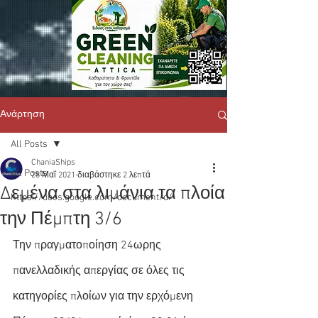
Ανάρτηση
All Posts
ChaniaShips
All Posts
28 Μαΐ 2021
διαβάστηκε 2 λεπτά
Δεμένα στα λιμάνια τα πλοία
https://docs.google.com/document/d/
την Πέμπτη 3/6
Την πραγματοποίηση 24ωρης 
πανελλαδικής απεργίας σε όλες τις 
κατηγορίες πλοίων για την ερχόμενη 