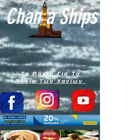
Chan a Ships
Τα Πάντα Για Τα
Πλοία Των Χανίων