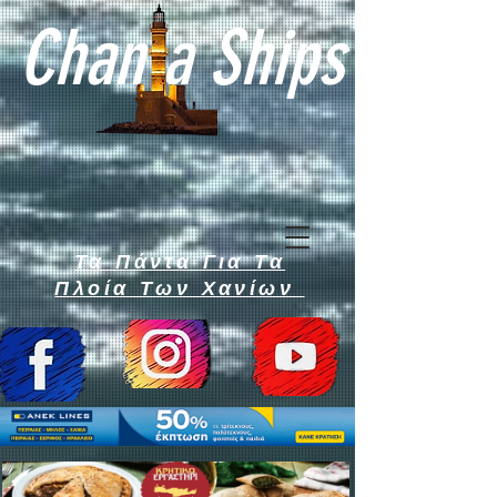
Chan a Ships
Τα Πάντα Για Τα
Πλοία Των Χανίων