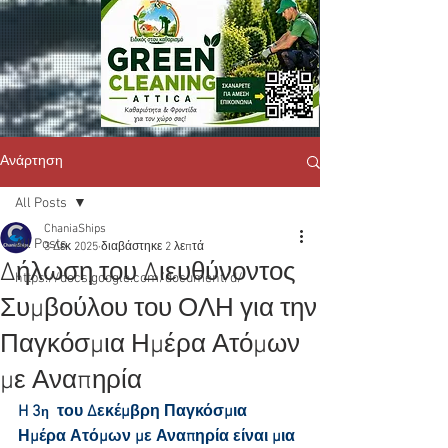
Ανάρτηση
All Posts
ChaniaShips
All Posts
3 Δεκ 2025
διαβάστηκε 2 λεπτά
Δήλωση του Διευθύνοντος
https://docs.google.com/document/d/
Συμβούλου του ΟΛΗ για την
Παγκόσμια Ημέρα Ατόμων
με Αναπηρία
H 3
  του Δεκέμβρη Παγκόσμια 
η
Ημέρα Ατόμων με Αναπηρία είναι μια 