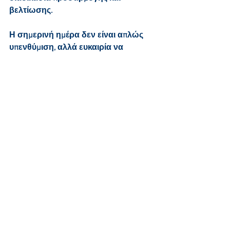
βελτίωσης.
Η σημερινή ημέρα δεν είναι απλώς 
υπενθύμιση, αλλά ευκαιρία να 
επιβεβαιώσουμε ότι ο ΟΛΗ θα 
συνεχίσει να αποτελεί έναν φορέα 
που σέβεται, στηρίζει και διευκολύνει 
κάθε άνθρωπο, χωρίς εξαιρέσεις.