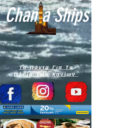
Chan a Ships
Τα Πάντα Για Τα
Πλοία Των Χανίων