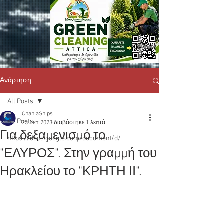
Ανάρτηση
All Posts
ChaniaShips
All Posts
23 Σεπ 2023
διαβάστηκε 1 λεπτά
Για δεξαμενισμό το
https://docs.google.com/document/d/
"ΕΛΥΡΟΣ". Στην γραμμή του
Ηρακλείου το "ΚΡΗΤΗ ΙΙ".