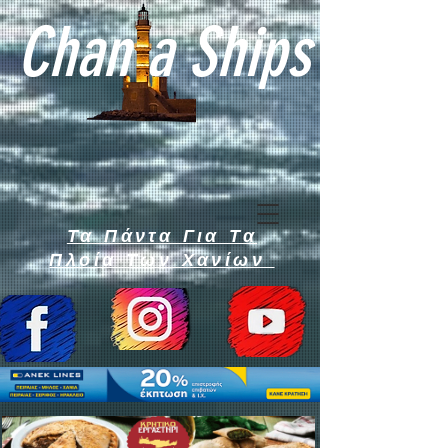
Chan a Ships
Τα Πάντα Για Τα
Πλοία Των Χανίων