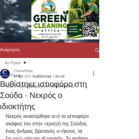
Ανάρτηση
All Posts
ChaniaShips
All Posts
31 Ιαν 2021
διαβάστηκε 1 λεπτά
Βυθίστηκε ιστιοφόρο στη
https://docs.google.com/document/d/
Σούδα - Νεκρός ο
ιδιοκτήτης
Νεκρός ανασύρθηκε από το ιστιοφόρο 
σκάφος του στην περιοχή της Σούδας 
ένας άνδρας, βρετανός υπήκοος, τα 