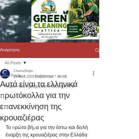
Ανάρτηση
All Posts
ChaniaShips
All Posts
26 Ιουλ 2020
διαβάστηκε 1 λεπτά
Αυτά είναι τα ελληνικά
https://docs.google.com/document/d/
πρωτόκολλα για την
επανεκκίνηση της
κρουαζιέρας
Το πρώτο βήμα για την έστω και δειλή 
έναρξη της κρουαζιέρας στην Ελλάδα 