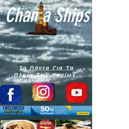
Chan a Ships
Τα Πάντα Για Τα
Πλοία Των Χανίων