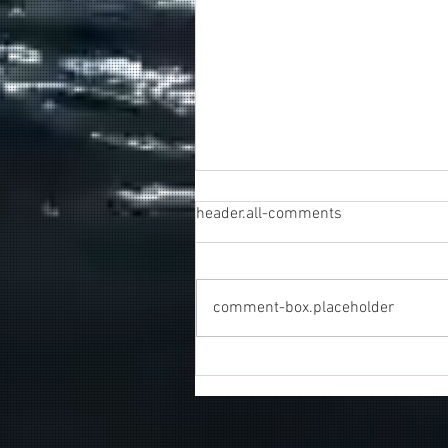
header.all-comments
comment-box.placeholder
Συγκινητικό τελευταίο αντίο
στον καπετάν Δημήτρη
Κασσελάκη στο λιμάνι της
Σούδας