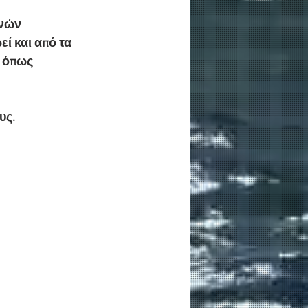
νών 
ί και από τα 
0 όπως 
υς.