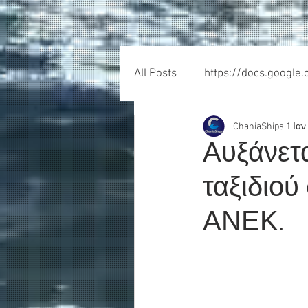
All Posts
https://docs.google
ChaniaShips
1 Ιαν
Αυξάνετα
ταξιδιού
ΑΝΕΚ.