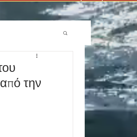
του
 από την