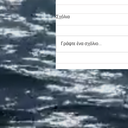
Σχόλια
Γράψτε ένα σχόλιο...
Συγκινητικό τελευταίο αντίο
στον καπετάν Δημήτρη
Κασσελάκη στο λιμάνι της
Σούδας