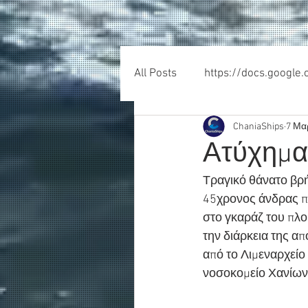
All Posts
https://docs.google
ChaniaShips
7 Μα
Ατύχημα
Τραγικό θάνατο βρήκ
45χρονος άνδρας πο
στο γκαράζ του πλο
την διάρκεια της α
από το Λιμεναρχεί
νοσοκομείο Χανίων