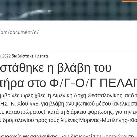
.com/document/d/
ν 2022
διαβάστηκε 1 λεπτά
στάθηκε η βλάβη του
τήρα στο Φ/Γ-Ο/Γ ΠΕΛΑ
βρινές ώρες χθες, η Λιμενική Αρχή Θεσσαλονίκης, από τ
Σ” Ν. Χίου 448, για βλάβη ανυψωτικού μέσου (ανελκυσ
 καταστρώματος), κατά τη διάρκεια φόρτωσης, για την ε
 δρομολογίου προς τους λιμένες Μύρινας-Μυτιλήνης-Χίο