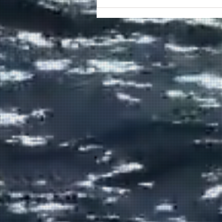
Συγκινητικό τελευταίο αντίο
στον καπετάν Δημήτρη
Κασσελάκη στο λιμάνι της
Σούδας