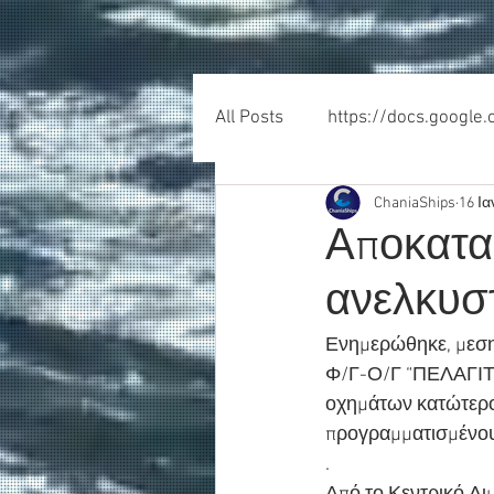
All Posts
https://docs.google
ChaniaShips
16 Ια
Αποκατα
ανελκυσ
Ενημερώθηκε, μεσημ
Φ/Γ-Ο/Γ “ΠΕΛΑΓΙΤΗ
οχημάτων κατώτερου
προγραμματισμένου
.