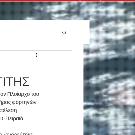
ΓΙΤΗΣ
ον Πλοίαρχο του 
τήρας φορτηγών 
κτέλεση 
υ-Πειραιά