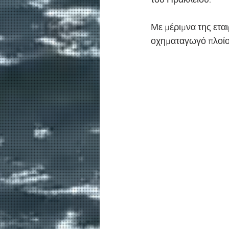
του Ηρακλείου.
Με μέριμνα της ετα
οχηματαγωγό πλοί