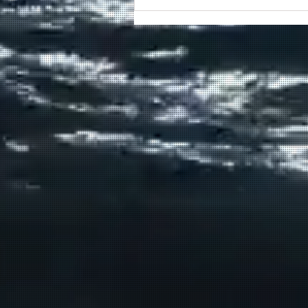
Συγκινητικό τελευταίο αντίο
στον καπετάν Δημήτρη
Κασσελάκη στο λιμάνι της
Σούδας