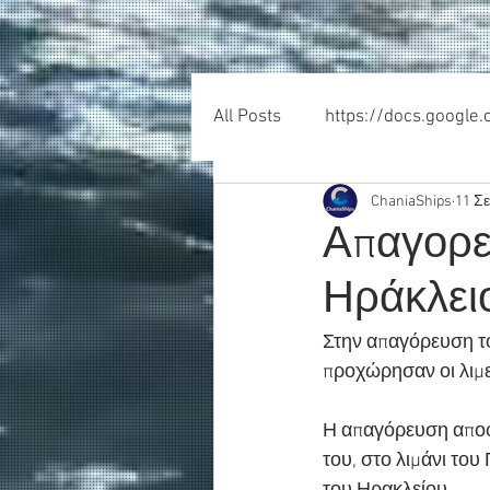
All Posts
https://docs.google
ChaniaShips
11 Σ
Απαγορεύ
Ηράκλει
Στην απαγόρευση τ
προχώρησαν οι λιμε
Η απαγόρευση αποφ
του, στο λιμάνι του