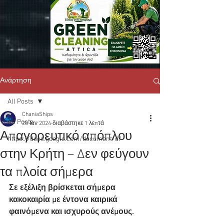
Ανάρτηση
All Posts
ChaniaShips
All Posts
20 Ιαν 2024
διαβάστηκε 1 λεπτά
Απαγορευτικό απόπλου
https://docs.google.com/document/d/
στην Κρήτη – Δεν φεύγουν
τα πλοία σήμερα
Σε εξέλιξη βρίσκεται σήμερα 
κακοκαιρία με έντονα καιρικά 
φαινόμενα και ισχυρούς ανέμους.