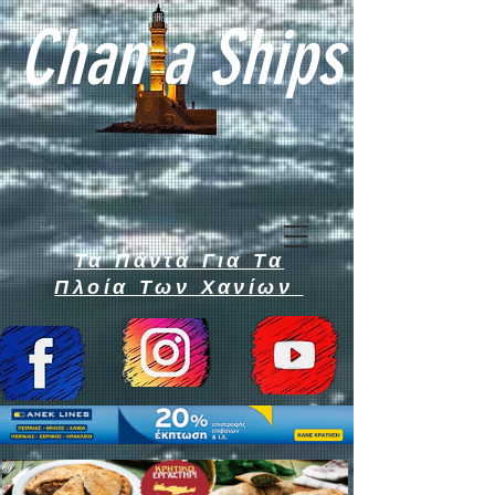
Chan a Ships
Τα Πάντα Για Τα
Πλοία Των Χανίων