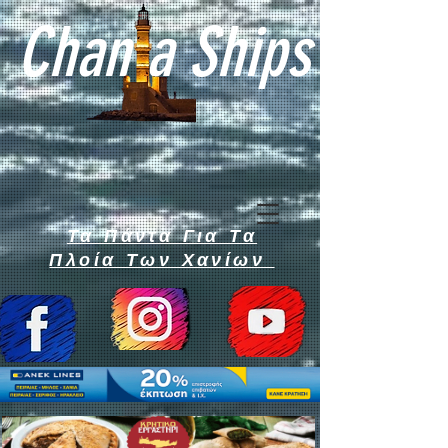
Chan a Ships
Τα Πάντα Για Τα
Πλοία Των Χανίων