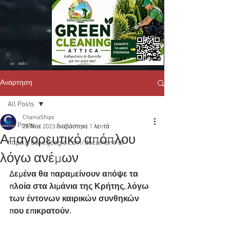
Ανάρτηση
All Posts
ChaniaShips
All Posts
28 Νοε 2023
διαβάστηκε 1 λεπτά
Απαγορευτικό απόπλου
https://docs.google.com/document/d/
λόγω ανέμων
Δεμένα θα παραμείνουν απόψε τα 
πλοία στα λιμάνια της Κρήτης, λόγω 
των έντονων καιρικών συνθηκών 
που επικρατούν.