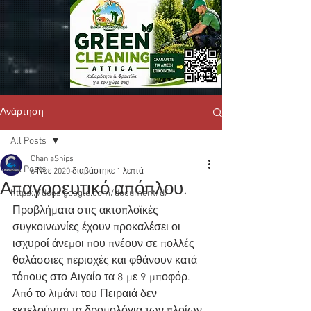
Ανάρτηση
All Posts
ChaniaShips
All Posts
6 Νοε 2020
διαβάστηκε 1 λεπτά
Απαγορευτικό απόπλου.
https://docs.google.com/document/d/
Προβλήματα στις ακτοπλοϊκές 
συγκοινωνίες έχουν προκαλέσει οι 
ισχυροί άνεμοι που πνέουν σε πολλές 
θαλάσσιες περιοχές και φθάνουν κατά 
τόπους στο Αιγαίο τα 8 με 9 μποφόρ.
Από το λιμάνι του Πειραιά δεν 