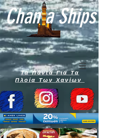
Chan a Ships
Τα Πάντα Για Τα
Πλοία Των Χανίων