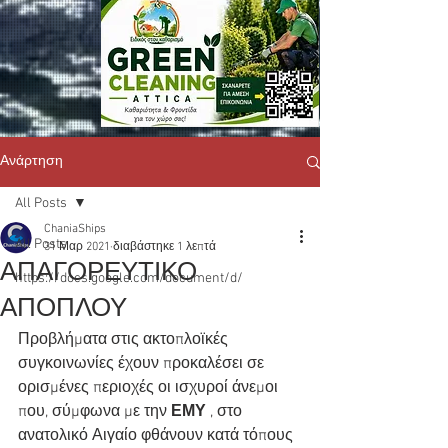
Ανάρτηση
All Posts
ChaniaShips
All Posts
31 Μαρ 2021
διαβάστηκε 1 λεπτά
ΑΠΑΓΟΡΕΥΤΙΚΟ
https://docs.google.com/document/d/
ΑΠΟΠΛΟΥ
Προβλήματα στις ακτοπλοϊκές 
συγκοινωνίες έχουν προκαλέσει σε 
ορισμένες περιοχές οι ισχυροί άνεμοι 
που, σύμφωνα με την 
ΕΜΥ
 , στο 
ανατολικό Αιγαίο φθάνουν κατά τόπους 