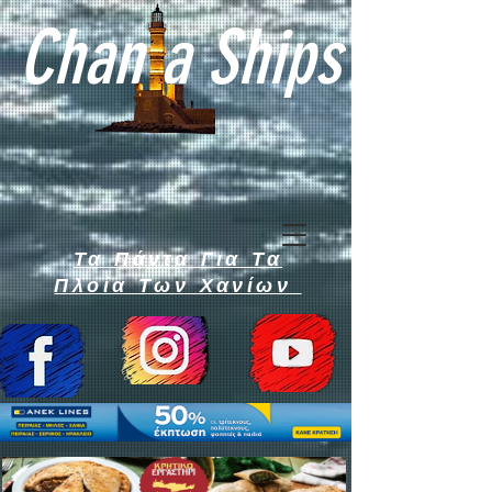
Chan a Ships
Τα Πάντα Για Τα
Πλοία Των Χανίων