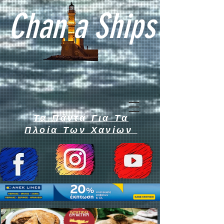
Chan a Ships
Τα Πάντα Για Τα
Πλοία Των Χανίων