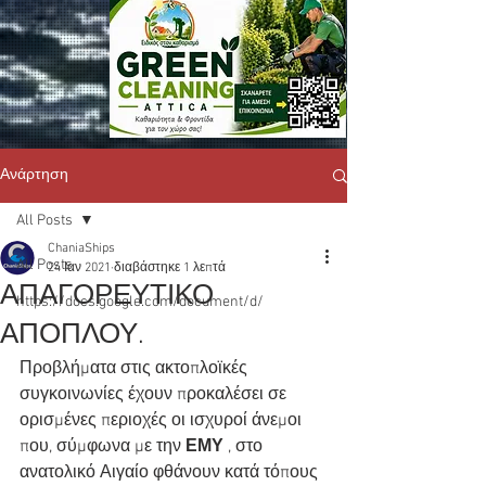
Ανάρτηση
All Posts
ChaniaShips
All Posts
24 Ιαν 2021
διαβάστηκε 1 λεπτά
ΑΠΑΓΟΡΕΥΤΙΚΟ
https://docs.google.com/document/d/
ΑΠΟΠΛΟΥ.
Προβλήματα στις ακτοπλοϊκές 
συγκοινωνίες έχουν προκαλέσει σε 
ορισμένες περιοχές οι ισχυροί άνεμοι 
που, σύμφωνα με την
 ΕΜΥ
 , στο 
ανατολικό Αιγαίο φθάνουν κατά τόπους 