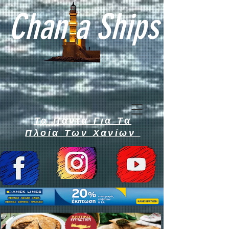
Chan a Ships
Τα Πάντα Για Τα
Πλοία Των Χανίων