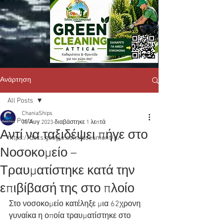
Ανάρτηση
All Posts
ChaniaShips
All Posts
30 Αυγ 2023
διαβάστηκε 1 λεπτά
Αντί να ταξιδέψει πήγε στο
https://docs.google.com/document/d/
Νοσοκομείο –
Τραυματίστηκε κατά την
επιβίβασή της στο πλοίο
Στο νοσοκομείο κατέληξε μια 62χρονη 
γυναίκα η οποία τραυματίστηκε στο  