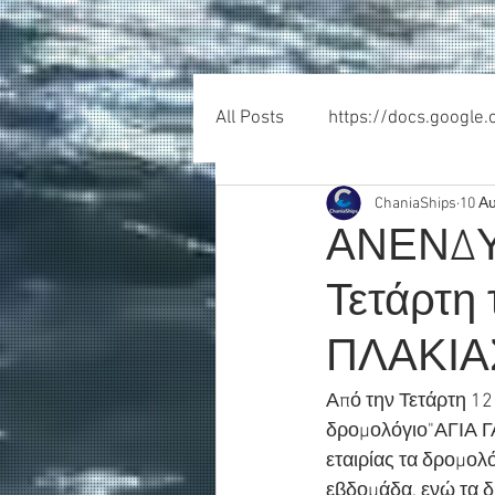
All Posts
https://docs.google
ChaniaShips
10 Α
ΑΝΕΝΔΥΚ
Τετάρτη
ΠΛΑΚΙΑ
Από την Τετάρτη 12
δρομολόγιο
"ΑΓΙΑ 
εταιρίας τα δρομολό
εβδομάδα, ενώ τα δ