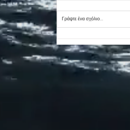
Γράψτε ένα σχόλιο...
Συγκινητικό τελευταίο αντίο
στον καπετάν Δημήτρη
Κασσελάκη στο λιμάνι της
Σούδας