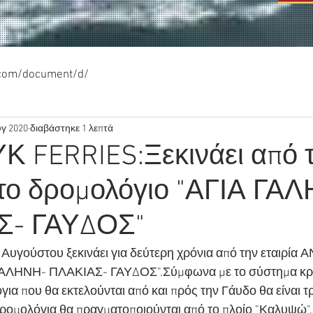
.com/document/d/
υγ 2020
διαβάστηκε 1 λεπτά
 FERRIES:Ξεκινάει από 
 το δρομολόγιο "ΑΓΙΑ ΓΑ
Σ- ΓΑΥΔΟΣ"
 Αυγούστου ξεκινάει για δεύτερη χρόνια από την εταιρία
ΓΑΛΗΝΗ- ΠΛΑΚΙΑΣ- ΓΑΥΔΟΣ".Σύμφωνα με το σύστημα κρ
για που θα εκτελούνται από και πρός την Γάυδο θα είναι τ
ρομολόγια θα πραγματοποιούνται από το πλοίο "Καλυψώ".