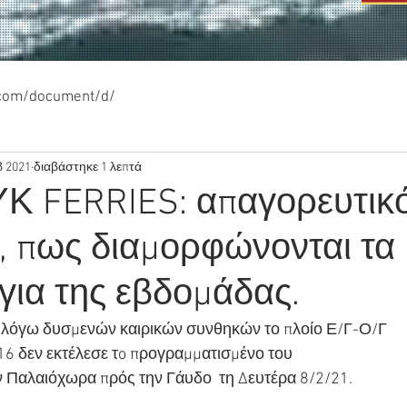
.com/document/d/
β 2021
διαβάστηκε 1 λεπτά
 FERRIES: απαγορευτικ
, πως διαμορφώνονται τα
για της εβδομάδας.
ι λόγω δυσμενών καιρικών συνθηκών το πλοίο Ε/Γ-Ο/Γ
6 δεν εκτέλεσε τo προγραμματισμένο του
 Παλαιόχωρα πρός την Γάυδο  τη Δευτέρα 8/2/21.