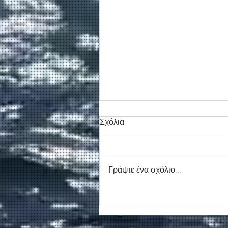
Σχόλια
Γράψτε ένα σχόλιο...
Συγκινητικό τελευταίο αντίο
στον καπετάν Δημήτρη
Κασσελάκη στο λιμάνι της