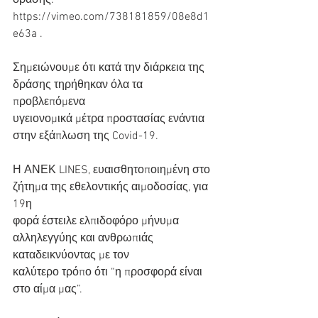
δράσης:
https://vimeo.com/738181859/08e8d1
e63a .
Σημειώνουμε ότι κατά την διάρκεια της 
δράσης τηρήθηκαν όλα τα 
προβλεπόμενα
υγειονομικά μέτρα προστασίας ενάντια 
στην εξάπλωση της Covid-19.
Η ΑΝΕΚ LINES, ευαισθητοποιημένη στο 
ζήτημα της εθελοντικής αιμοδοσίας, για 
19η
φορά έστειλε ελπιδοφόρο μήνυμα 
αλληλεγγύης και ανθρωπιάς 
καταδεικνύοντας με τον
καλύτερο τρόπο ότι “η προσφορά είναι 
στο αίμα μας”.