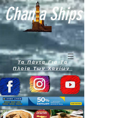
Chan a Ships
Τα Πάντα Για Τα
Πλοία Των Χανίων