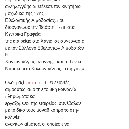
περίσσευμα ανθρωπιάς και 
αλληλεγγύης απετέλεσε τον κινητήριο 
μοχλό και της 19ης
Εθελοντικής Αιμοδοσίας, που 
διοργάνωσε την Τετάρτη 17/8, στα 
Κεντρικά Γραφεία
της εταιρείας στα Χανιά, σε συνεργασία 
με τον Σύλλογο Εθελοντών Αιμοδοτών 
Ν.
Χανίων «Άγιος Ιωάννης» και το Γενικό 
Νοσοκομείο Χανίων «Άγιος Γεώργιος»
Όλοι μαζί 
#miaomada
 εθελοντές 
αιμοδότες, από την τοπική κοινωνία, 
πληρώματα και
εργαζόμενοι της εταιρείας, συνέβαλαν 
με το δικό τους μοναδικό τρόπο στην 
κάλυψη
αναγκών αίματος, οι οποίες είναι 