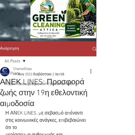
Ανάρτηση
All Posts
ChaniaShips
All Posts
19 Αυγ 2022
διαβάστηκε 2 λεπτά
ΑΝΕΚ LINES: Προσφορά
https://docs.google.com/document/d/
ζωής στην 19η εθελοντική
αιμοδοσία
Η ΑΝEK LINES, με σεβασμό απέναντι 
στις κοινωνικές ανάγκες, επιβεβαιώνει 
ότι το