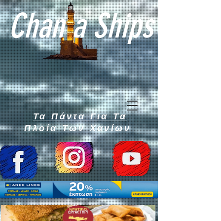
Chan a Ships
Τα Πάντα Για Τα
Πλοία Των Χανίων