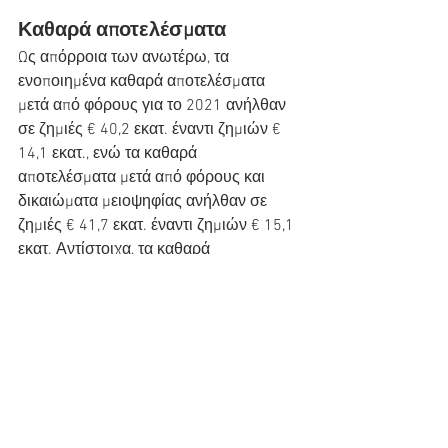
Καθαρά αποτελέσματα
Ως απόρροια των ανωτέρω, τα 
ενοποιημένα καθαρά αποτελέσματα 
μετά από φόρους για το 2021 ανήλθαν 
σε ζημιές € 40,2 εκατ. έναντι ζημιών € 
14,1 εκατ., ενώ τα καθαρά 
αποτελέσματα μετά από φόρους και 
δικαιώματα μειοψηφίας ανήλθαν σε 
ζημιές € 41,7 εκατ. έναντι ζημιών € 15,1 
εκατ. Αντίστοιχα, τα καθαρά 
αποτελέσματα μετά από φόρους της 
Μητρικής για το 2021 ανήλθαν σε 
ζημιές € 43,9 εκατ. έναντι ζημιών € 14,8 
εκατ.
Το πρώτο τρίμηνο του 2022 η επιβατική 
κίνηση και το μεταφορικό έργο του 
Ομίλου κυμάνθηκαν σε αρκετά 