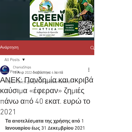
Ανάρτηση
All Posts
ChaniaShips
All Posts
15 Απρ 2022
διαβάστηκε 4 λεπτά
ΑΝΕΚ: Πανδημία και ακριβά
https://docs.google.com/document/d/
καύσιμα «έφεραν» ζημιές
πάνω από 40 εκατ. ευρώ το
2021
Τα αποτελέσματα της χρήσης από 1 
Ιανουαρίου έως 31 Δεκεμβρίου 2021 