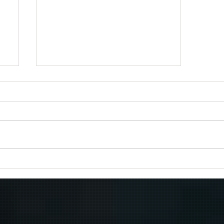
Πραγματοποιήθηκε το πρώτο
δρομολόγιο του πλοίου
μεταφοράς μεταναστών από τη
Σούδα