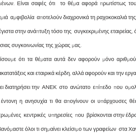
νων.  Είναι  σαφές  ότι    το  θέμα  αφορά  πρωτίστως  το
 καμιά  αμφιβολία  αποτελούν διαχρονικά τη ραχοκοκαλιά της 
γιστα στην ανάπτυξη τόσο της  συγκεκριμένης εταιρείας, ό
σιας συγκοινωνίας της χώρας μας.
ίσουμε  ότι  τα  θέματα  αυτά  δεν  αφορούν  μόνο  αριθμούς
ακατατάξεις και εταιρικά κέρδη, αλλά αφορούν και την εργα
ι διατηρήσει την  ΑΝΕΚ  στο  ανώτατο  επίπεδο  που  ομ
 έντονη  η  ανησυχία  τι  θα  απογίνουν  οι  υπάρχουσες  θέσ
ντρωμένες  κεντρικές  υπηρεσίες  που  βρίσκονται στην έδρα
ανόμαστε όλοι τι σημαίνει κλείσιμο των γραφείων  στα Χαν