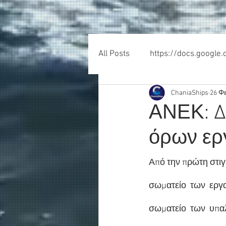
All Posts
https://docs.google
ChaniaShips
26 Φ
ΑΝΕΚ: Δ
όρων ερ
Από την πρώτη στι
σωματείο  των  εργα
σωματείο  των  υπαλ