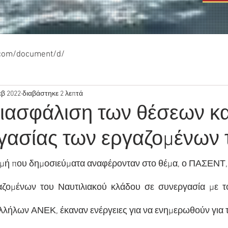
.com/document/d/
εβ 2022
διαβάστηκε 2 λεπτά
ιασφάλιση των θέσεων κα
γασίας των εργαζομένων 
γμή που δημοσιεύματα αναφέρονταν στο θέμα, ο ΠΑΣΕΝΤ, 
ζομένων  του  Ναυτιλιακού  κλάδου  σε  συνεργασία  με  το
λήλων ΑΝΕΚ, έκαναν ενέργειες για να ενημερωθούν για τις