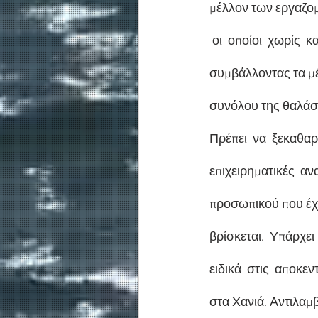
μέλλον των εργαζομέ
 οι  οποίοι  χωρίς 
συμβάλλοντας τα μέ
συνόλου της θαλάσ
Πρέπει  να  ξεκαθαρ
επιχειρηματικές  αν
προσωπικού που έχε
βρίσκεται.  Υπάρχει 
ειδικά  στις  αποκε
στα Χανιά. Αντιλαμβ