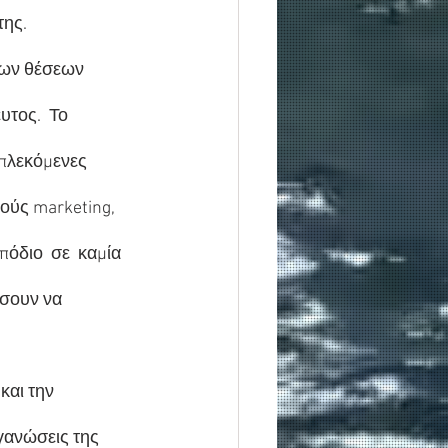
της.
των θέσεων 
τος.  Το  
μπλεκόμενες 
ούς marketing,  
πόδιο  σε  καμία  
ίσουν να 
και την 
γανώσεις της 