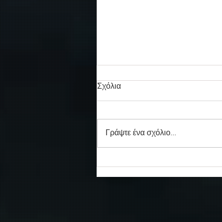
Σχόλια
Γράψτε ένα σχόλιο...
Συγκινητικό τελευταίο αντίο
στον καπετάν Δημήτρη
Κασσελάκη στο λιμάνι της
Σούδας