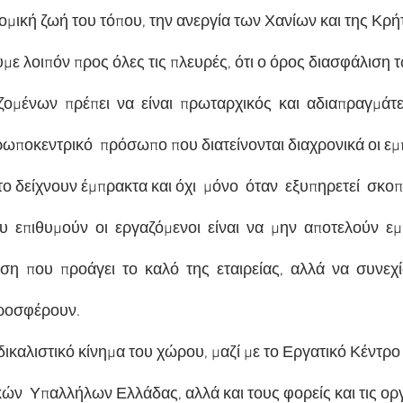
ομική ζωή του τόπου, την ανεργία των Χανίων και της Κρή
με λοιπόν προς όλες τις πλευρές, ότι ο όρος διασφάλιση 
ομένων  πρέπει  να  είναι  πρωταρχικός  και  αδιαπραγμάτευ
θρωποκεντρικό  πρόσωπο που διατείνονται διαχρονικά οι ε
 το δείχνουν έμπρακτα και όχι  μόνο  όταν  εξυπηρετεί  σκοπ
  επιθυμούν  οι  εργαζόμενοι  είναι  να  μην  αποτελούν  εμ
ση  που  προάγει  το  καλό  της  εταιρείας,  αλλά  να  συνεχ
προσφέρουν.
καλιστικό κίνημα του χώρου, μαζί με το Εργατικό Κέντρο 
ών  Υπαλλήλων Ελλάδας, αλλά και τους φορείς και τις ορ