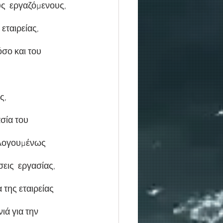
υς  εργαζόμενους, 
εταιρείας, 
σο και του 
,  
σία του 
ολογουμένως  
εις  εργασίας,  
 της εταιρείας 
ιά για την 