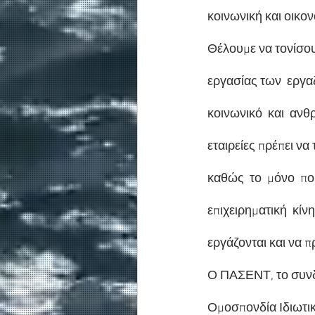
κοινωνική και οικον
Θέλουμε να τονίσου
εργασίας των  εργαζ
κοινωνικό  και  αν
εταιρείες πρέπει να
καθώς  το  μόνο  που
επιχειρηματική  κίνη
εργάζονται και να 
Ο ΠΑΣΕΝΤ, το συνδι
Ομοσπονδία Ιδιωτικ