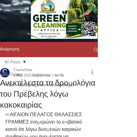
Ανάρτηση
All Posts
ChaniaShips
All Posts
4 Φεβ 2020
διαβάστηκε 1 λεπτά
Ανεκτέλεστα τα δρομολόγια
https://docs.google.com/document/d/
του Πρέβελης λόγω
κακοκαιρίας
H ΑΙΓΑΙΟΝ ΠΕΛΑΓΟΣ ΘΑΛΑΣΣΙΕΣ 
ΓΡΑΜΜΕΣ ενημερώνει το επιβατικό 
κοινό ότι λόγω δυσμενών καιρικών 