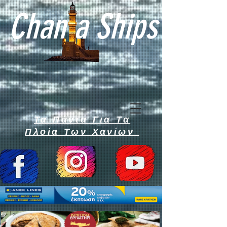
Chan a Ships
Τα Πάντα Για Τα
Πλοία Των Χανίων