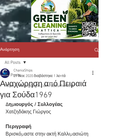
Ανάρτηση
All Posts
ChaniaShips
All Posts
27 Νοε 2020
διαβάστηκε 1 λεπτά
Αναχώρηση από Πειραιά
https://docs.google.com/document/d/
για Σούδα1969
Δημιουργός / Συλλογέας
Χατζηδάκης Γιώργος
Περιγραφή
Βρισκόμαστε στην ακτή Καλλιμασιώτη 