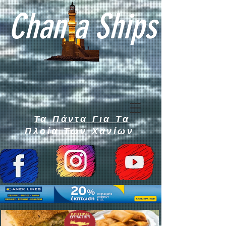
Chan a Ships
Τα Πάντα Για Τα
Πλοία Των Χανίων